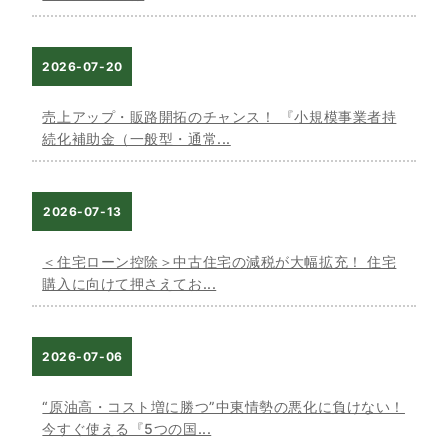
2026-07-20
売上アップ・販路開拓のチャンス！ 『小規模事業者持
続化補助金（一般型・通常...
2026-07-13
＜住宅ローン控除＞中古住宅の減税が大幅拡充！ 住宅
購入に向けて押さえてお...
2026-07-06
“原油高・コスト増に勝つ”中東情勢の悪化に負けない！
今すぐ使える『5つの国...