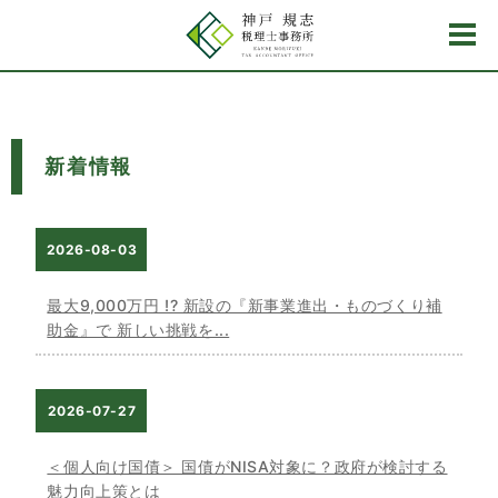
新着情報
2026-08-03
最大9,000万円 !? 新設の『新事業進出・ものづくり補
助金』で 新しい挑戦を...
2026-07-27
＜個人向け国債＞ 国債がNISA対象に？政府が検討する
魅力向上策とは