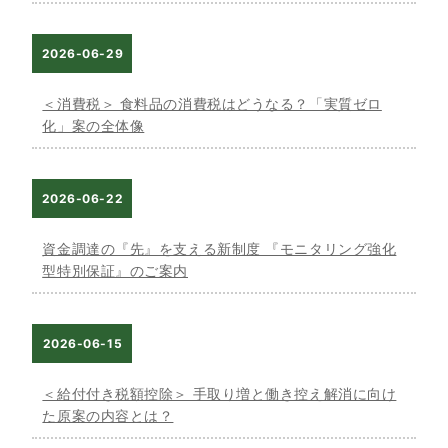
2026-06-29
＜消費税＞ 食料品の消費税はどうなる？「実質ゼロ
化」案の全体像
2026-06-22
資金調達の『先』を支える新制度 『モニタリング強化
型特別保証』のご案内
2026-06-15
＜給付付き税額控除＞ 手取り増と働き控え解消に向け
た原案の内容とは？