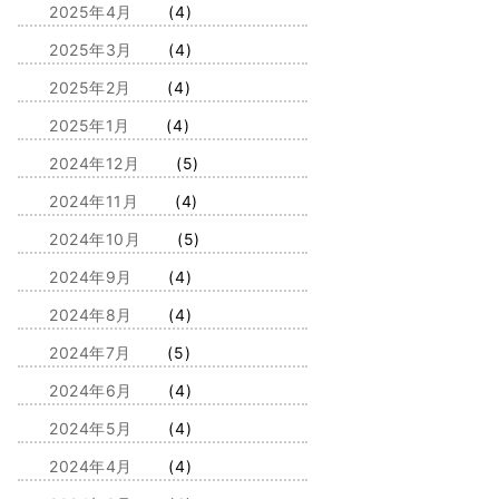
2025年4月
(4)
2025年3月
(4)
2025年2月
(4)
2025年1月
(4)
2024年12月
(5)
2024年11月
(4)
2024年10月
(5)
2024年9月
(4)
2024年8月
(4)
2024年7月
(5)
2024年6月
(4)
2024年5月
(4)
2024年4月
(4)