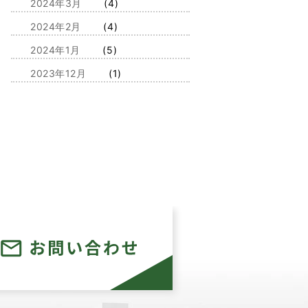
2024年3月
(4)
2024年2月
(4)
2024年1月
(5)
2023年12月
(1)