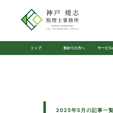
トップ
初めての方へ
サービス
2025年5月の記事一