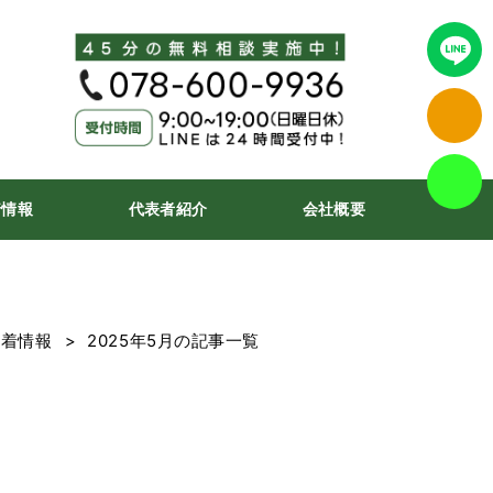
着情報
代表者紹介
会社概要
新着情報
2025年5月の記事一覧