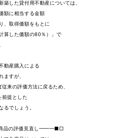
新築した貸付用不動産については、
価額に相当する金額
り、取得価額をもとに
計算した価額の80％）」で
。
不動産購入による
れますが、
ば従来の評価方法に戻るため、
を前提とした
なるでしょう。
商品の評価見直し━━━■□